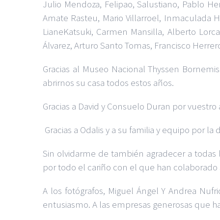
Julio Mendoza, Felipao, Salustiano, Pablo Her
Amate Rasteu, Mario Villarroel, Inmaculada H
LianeKatsuki, Carmen Mansilla, Alberto Lorca
Álvarez, Arturo Santo Tomas, Francisco Herrero
Gracias al Museo Nacional Thyssen Bornemis
abrirnos su casa todos estos años.
Gracias a David y Consuelo Duran por vuestro
Gracias a Odalis y a su familia y equipo por la 
Sin olvidarme de también agradecer a todas la
por todo el cariño con el que han colaborado
A los fotógrafos, Miguel Ángel Y Andrea Nufr
entusiasmo. A las empresas generosas que han