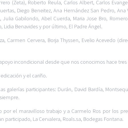
rero (Zeta), Roberto Reula, Carlos Albert, Carlos Evangel
uertas, Diego Beneitez, Ana Hernández San Pedro, Ana V
, Julia Gabilondo, Abel Cuerda, Maria Jose Bro, Romero
, Lidia Benavides y por último, El Padre Ángel.
za, Carmen Cervera, Borja Thyssen, Evelio Acevedo (dir
 apoyo incondicional desde que nos conocimos hace tres
dedicación y el cariño.
s galerías participantes: Durán, David Bardía, Montsequi
 siempre.
io por el maravilloso trabajo y a Carmelo Ros por los pr
 participado, La Cervalera, Roals.sa, Bodegas Fontana.