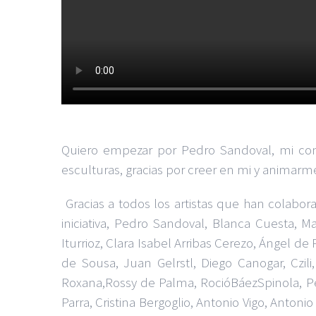
Quiero empezar por Pedro Sandoval, mi comp
esculturas, gracias por creer en mi y animarm
Gracias a todos los artistas que han colabo
iniciativa, Pedro Sandoval, Blanca Cuesta, M
Iturrioz, Clara Isabel Arribas Cerezo, Ángel d
de Sousa, Juan Gelrstl, Diego Canogar, Czil
Roxana,Rossy de Palma, RocióBáezSpinola, Pe
Parra, Cristina Bergoglio, Antonio Vigo, Anton