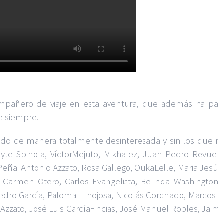
añero de viaje en esta aventura, que además ha parti
e siempre.
rado de manera totalmente desinteresada y sin los que n
ayte Spinola, VíctorMejuto, Mikha-ez, Juan Pedro Revuelt
e Peña, Antonio Azzato, Rosa Gallego, OukaLelle, Maria Jesú
i, Carmen Otero, Carlos Evangelista, Belinda Washington
dro García, Paloma Hinojosa, Nicolás Coronado, Marcos 
io Azzato, José Luis GarcíaFincias, José Manuel Robles, Jai